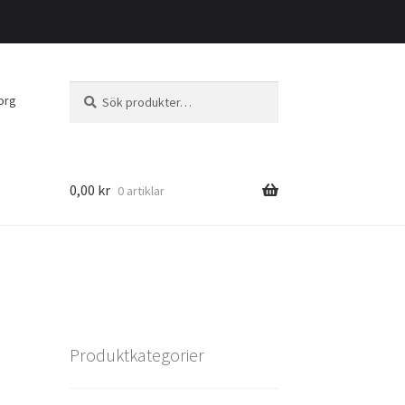
Sök
Sök
org
efter:
0,00
kr
0 artiklar
Produktkategorier