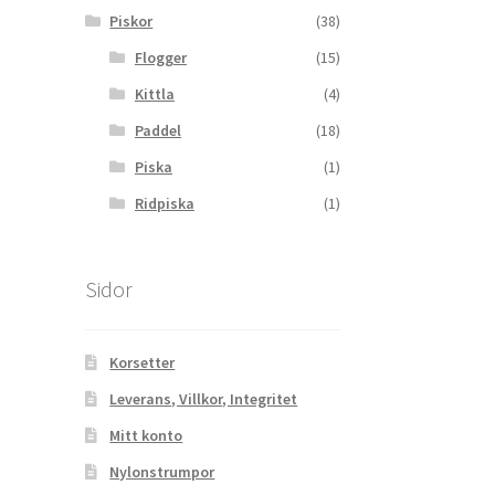
Piskor
(38)
Flogger
(15)
Kittla
(4)
Paddel
(18)
Piska
(1)
Ridpiska
(1)
Sidor
Korsetter
Leverans, Villkor, Integritet
Mitt konto
Nylonstrumpor