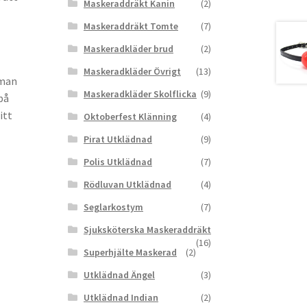
Maskeraddräkt Kanin
(2)
Maskeraddräkt Tomte
(7)
Maskeradkläder brud
(2)
Maskeradkläder Övrigt
(13)
 man
Maskeradkläder Skolflicka
(9)
på
itt
Oktoberfest Klänning
(4)
Pirat Utklädnad
(9)
Polis Utklädnad
(7)
Rödluvan Utklädnad
(4)
Seglarkostym
(7)
Sjuksköterska Maskeraddräkt
(16)
Superhjälte Maskerad
(2)
Utklädnad Ängel
(3)
Utklädnad Indian
(2)