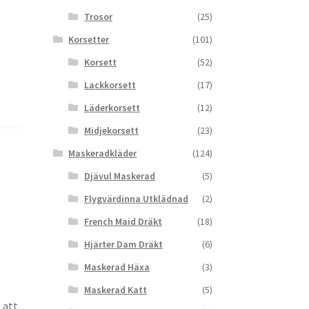
Trosor
(25)
Korsetter
(101)
Korsett
(52)
Lackkorsett
(17)
Läderkorsett
(12)
Midjekorsett
(23)
Maskeradkläder
(124)
Djävul Maskerad
(5)
Flygvärdinna Utklädnad
(2)
French Maid Dräkt
(18)
Hjärter Dam Dräkt
(6)
Maskerad Häxa
(3)
Maskerad Katt
(5)
 att