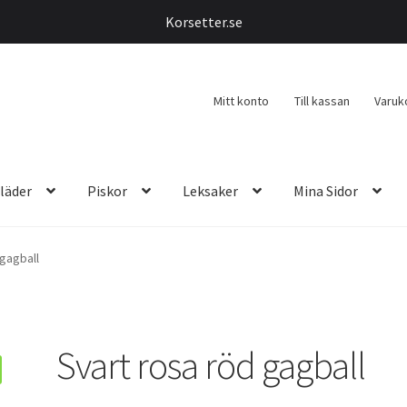
Korsetter.se
Mitt konto
Till kassan
Varuk
läder
Piskor
Leksaker
Mina Sidor
 gagball
Svart rosa röd gagball