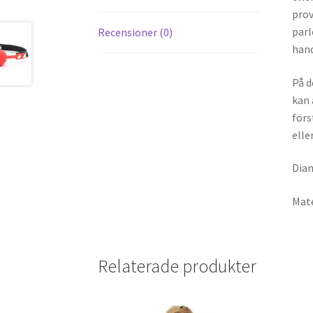
prov
parl
Recensioner (0)
hand
På d
kan 
förs
elle
Diam
Mate
Relaterade produkter