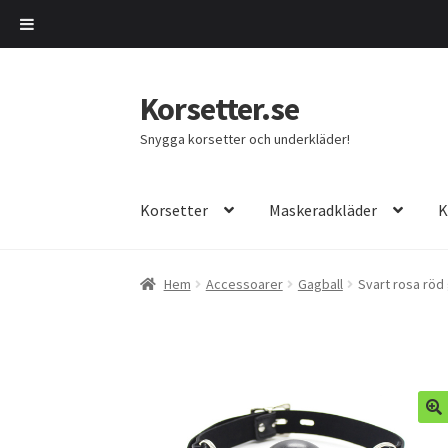
Korsetter.se
Hoppa
Hoppa
till
till
Snygga korsetter och underkläder!
navigering
innehåll
Korsetter
Maskeradkläder
K
Hem
Accessoarer
Gagball
Svart rosa röd