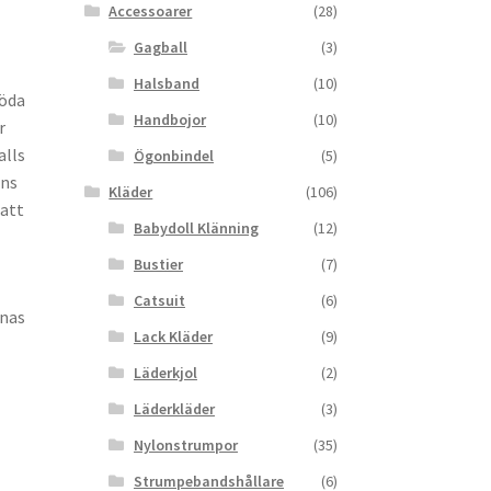
Accessoarer
(28)
Gagball
(3)
Halsband
(10)
röda
Handbojor
(10)
r
alls
Ögonbindel
(5)
ans
Kläder
(106)
 att
Babydoll Klänning
(12)
Bustier
(7)
Catsuit
(6)
nnas
Lack Kläder
(9)
Läderkjol
(2)
Läderkläder
(3)
Nylonstrumpor
(35)
Strumpebandshållare
(6)