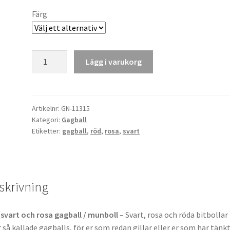
Färg
Svart
Lägg i varukorg
rosa
röd
gagball
mängd
Artikelnr:
GN-11315
Kategori:
Gagball
Etiketter:
gagball
,
röd
,
rosa
,
svart
skrivning
svart och rosa gagball / munboll
– Svart, rosa och röda bitbollar
r så kallade gagballs, för er som redan gillar eller er som har tänkt