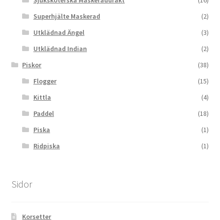
Sjuksköterska Maskeraddräkt
(16)
Superhjälte Maskerad
(2)
Utklädnad Ängel
(3)
Utklädnad Indian
(2)
Piskor
(38)
Flogger
(15)
Kittla
(4)
Paddel
(18)
Piska
(1)
Ridpiska
(1)
Sidor
Korsetter