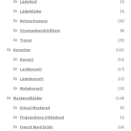
Läderkjol
(2)
Läderkläder
(3)
Nylonstrumpor
(35)
Strumpebandshållare
(6)
Trosor
(25)
Korsetter
(101)
Korsett
(52)
Lackkorsett
(17)
Läderkorsett
(12)
Midjekorsett
(23)
Maskeradkläder
(124)
Djävul Maskerad
(5)
Flygvärdinna Utklädnad
(2)
French Maid Dräkt
(18)