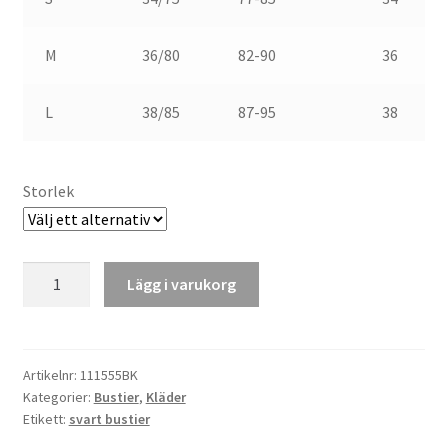
M
36/80
82-90
36
L
38/85
87-95
38
Storlek
Svart
Lägg i varukorg
Bustier
mängd
Artikelnr:
111555BK
Kategorier:
Bustier
,
Kläder
Etikett:
svart bustier