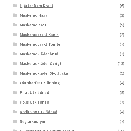
Hjärter Dam Dräkt
(6)
Maskerad Häxa
(3)
Maskerad Katt
(5)
Maskeraddräkt Kanin
(2)
Maskeraddräkt Tomte
(7)
Maskeradkläder brud
(2)
Maskeradkläder Övrigt
(13)
Maskeradkläder Skolflicka
(9)
Oktoberfest Klänning
(4)
Pirat Utklädnad
(9)
Polis Utklädnad
(7)
Rödluvan Utklädnad
(4)
Seglarkostym
(7)