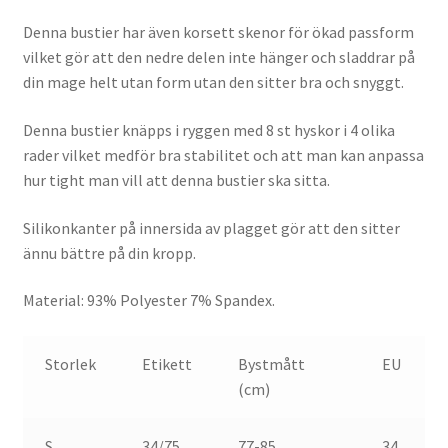
Denna bustier har även korsett skenor för ökad passform
vilket gör att den nedre delen inte hänger och sladdrar på
din mage helt utan form utan den sitter bra och snyggt.
Denna bustier knäpps i ryggen med 8 st hyskor i 4 olika
rader vilket medför bra stabilitet och att man kan anpassa
hur tight man vill att denna bustier ska sitta.
Silikonkanter på innersida av plagget gör att den sitter
ännu bättre på din kropp.
Material: 93% Polyester 7% Spandex.
Storlek
Etikett
Bystmått
EU
(cm)
S
34/75
77-85
34