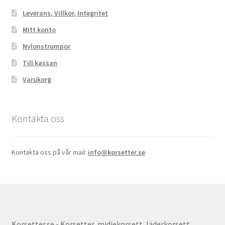
Leverans, Villkor, Integritet
Mitt konto
Nylonstrumpor
Till kassan
Varukorg
Kontakta oss
Kontakta oss på vår mail:
info@korsetter.se
Korsetter.se - Korsetter, midjekorsett, läderkorsett,