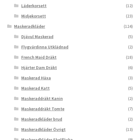
Läderkorsett
(12)
Midjekorsett
(23)
Maskeradkläder
(124)
Djävul Maskerad
(5)
Flygvärdinna Utklädnad
(2)
French Maid Dräkt
(18)
Hjärter Dam Dräkt
(6)
Maskerad Häxa
(3)
Maskerad Katt
(5)
Maskeraddräkt Kanin
(2)
Maskeraddräkt Tomte
(7)
Maskeradkläder brud
(2)
Maskeradkläder Övrigt
(13)
Maskeradkläder Skolflicka
(9)