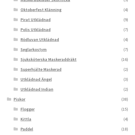
Oktoberfest Klänning
(4)
Pirat Utklädnad
(9)
Polis Utklädnad
(7)
Rödluvan Utklädnad
(4)
Seglarkostym
(7)
Sjuksköterska Maskeraddräkt
(16)
Superhjälte Maskerad
(2)
Utklädnad Ängel
(3)
Utklädnad Indian
(2)
Piskor
(38)
Flogger
(15)
Kittla
(4)
Paddel
(18)