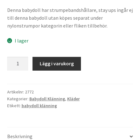
Denna babydoll har strumpebandshållare, stay ups ingår ej
till denna babydoll utan köpes separat under
nylonstrumpor kategorin eller fliken tillbehör.
I lager
Svart
Lägg i varukorg
Babydoll
Klänning
mängd
Artikelnr:
2772
Kategorier:
Babydoll Klänning
,
Kläder
Etikett:
babydoll klänning
Beskrivning