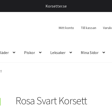
Korsetter.se
Mitt konto
Till kassan
Varuk
läder
Piskor
Leksaker
Mina Sidor
tt
Rosa Svart Korsett