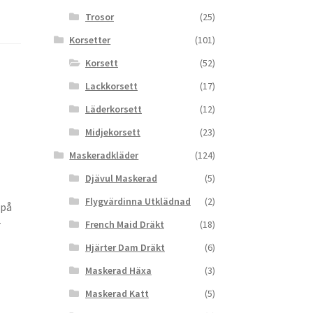
Trosor
(25)
Korsetter
(101)
Korsett
(52)
Lackkorsett
(17)
Läderkorsett
(12)
Midjekorsett
(23)
Maskeradkläder
(124)
Djävul Maskerad
(5)
Flygvärdinna Utklädnad
(2)
 på
r
French Maid Dräkt
(18)
Hjärter Dam Dräkt
(6)
Maskerad Häxa
(3)
Maskerad Katt
(5)