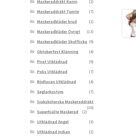
Maskeraddräkt Kanin
(2)
Maskeraddräkt Tomte
(7)
Maskeradkläder brud
(2)
Maskeradkläder Övrigt
(13)
Maskeradkläder Skolflicka
(9)
Oktoberfest Klänning
(4)
Pirat Utklädnad
(9)
Polis Utklädnad
(7)
Rödluvan Utklädnad
(4)
Seglarkostym
(7)
Sjuksköterska Maskeraddräkt
(16)
Superhjälte Maskerad
(2)
Utklädnad Ängel
(3)
Utklädnad Indian
(2)