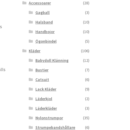
Accessoarer
(28)
Gagball
(3)
Halsband
(10)
ps
Handbojor
(10)
Ögonbindel
(5)
Kläder
(106)
Babydoll Klänning
(12)
lls
Bustier
(7)
Catsuit
(6)
Lack Kläder
(9)
Läderkjol
(2)
Läderkläder
(3)
Nylonstrumpor
(35)
Strumpebandshållare
(6)