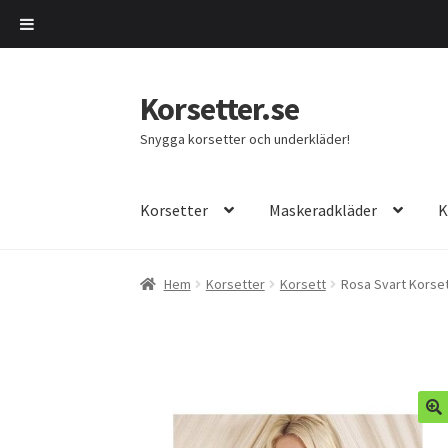
Korsetter.se
Hoppa
Hoppa
till
till
Snygga korsetter och underkläder!
navigering
innehåll
Korsetter
Maskeradkläder
K
Hem
Korsetter
Korsett
Rosa Svart Korse