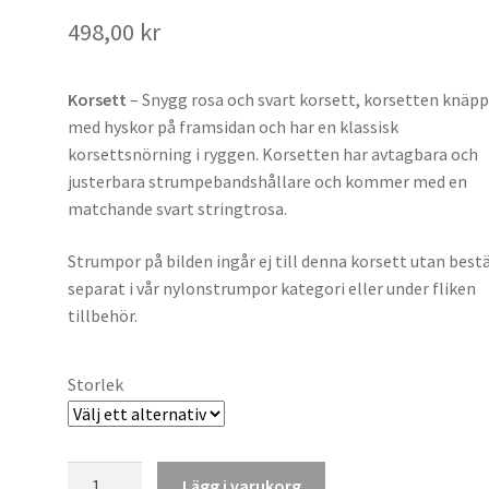
498,00
kr
Korsett
– Snygg rosa och svart korsett, korsetten knäp
med hyskor på framsidan och har en klassisk
korsettsnörning i ryggen. Korsetten har avtagbara och
justerbara strumpebandshållare och kommer med en
matchande svart stringtrosa.
Strumpor på bilden ingår ej till denna korsett utan bestä
separat i vår nylonstrumpor kategori eller under fliken
tillbehör.
Storlek
Rosa
Lägg i varukorg