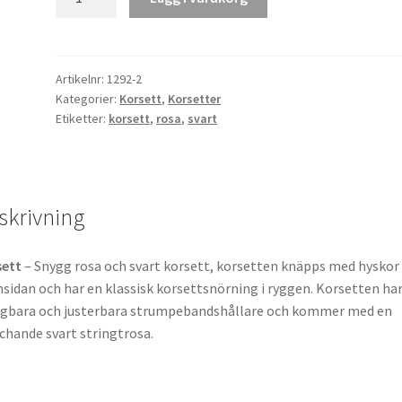
Svart
Korsett
mängd
Artikelnr:
1292-2
Kategorier:
Korsett
,
Korsetter
Etiketter:
korsett
,
rosa
,
svart
skrivning
sett
– Snygg rosa och svart korsett, korsetten knäpps med hyskor
sidan och har en klassisk korsettsnörning i ryggen. Korsetten ha
gbara och justerbara strumpebandshållare och kommer med en
hande svart stringtrosa.