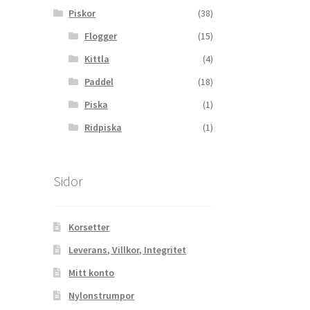
Piskor
(38)
Flogger
(15)
Kittla
(4)
Paddel
(18)
Piska
(1)
Ridpiska
(1)
Sidor
Korsetter
Leverans, Villkor, Integritet
Mitt konto
Nylonstrumpor