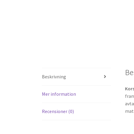
Be
Beskrivning
Kor
Mer information
fram
avta
matc
Recensioner (0)