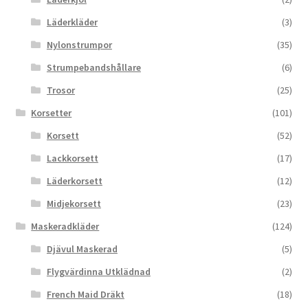
Läderkläder
(3)
Nylonstrumpor
(35)
Strumpebandshållare
(6)
Trosor
(25)
Korsetter
(101)
Korsett
(52)
Lackkorsett
(17)
Läderkorsett
(12)
Midjekorsett
(23)
Maskeradkläder
(124)
Djävul Maskerad
(5)
Flygvärdinna Utklädnad
(2)
French Maid Dräkt
(18)