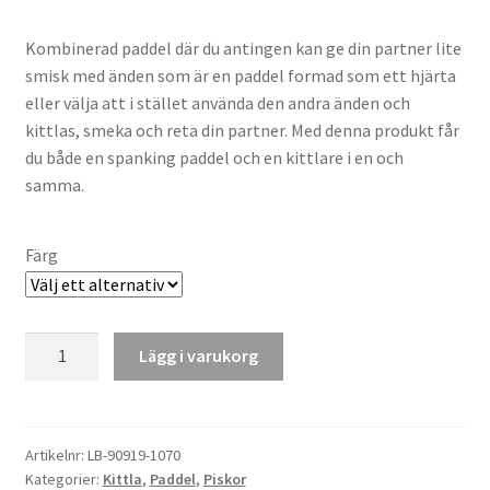
Kombinerad paddel där du antingen kan ge din partner lite
smisk med änden som är en paddel formad som ett hjärta
eller välja att i stället använda den andra änden och
kittlas, smeka och reta din partner. Med denna produkt får
du både en spanking paddel och en kittlare i en och
samma.
Färg
Kittla
Lägg i varukorg
eller
smiska
mängd
Artikelnr:
LB-90919-1070
Kategorier:
Kittla
,
Paddel
,
Piskor