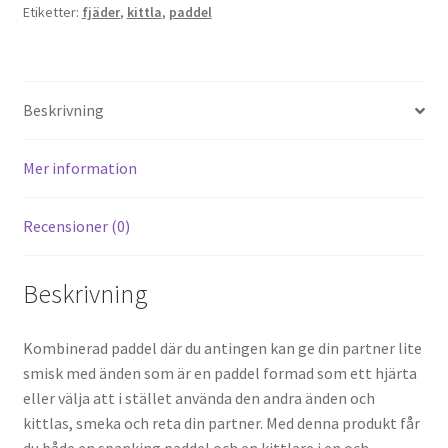
Etiketter:
fjäder
,
kittla
,
paddel
Beskrivning
Mer information
Recensioner (0)
Beskrivning
Kombinerad paddel där du antingen kan ge din partner lite
smisk med änden som är en paddel formad som ett hjärta
eller välja att i stället använda den andra änden och
kittlas, smeka och reta din partner. Med denna produkt får
du både en spanking paddel och en kittlare i en och