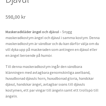
598,00
kr
Maskeradkläder ängel och djävul
– Snygg
maskeradkostym ängel och djävul i samma kostym. Denna
maskeradkostym är vändbar och du kan därför välja om du
vill dyka upp på maskeraden som antingen en djävul eller
en ängel beroende på humör.
Till denna maskeradkostym ingår den vändbara
klänningen med avtagbara genomskinliga axelband,
huvudbonad djävuls horn, huvudbonad gloria, handskar
djävul, handskar ängel, avtagbar svans till djävuls
kostymen, ett par vingar till ängeln samt ett trollspö till
ängeln.