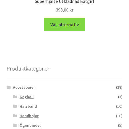
Superhjälte Utklädnad Batgirl
398,00
kr
Välj alternativ
Produktkategorier
Accessoarer
(28)
Gagball
(3)
Halsband
(10)
Handbojor
(10)
Ögonbindel
(5)