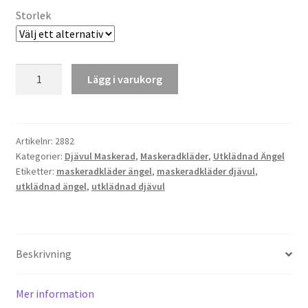
Storlek
Utklädnad
Lägg i varukorg
Ängel
och
Djävul
mängd
Artikelnr:
2882
Kategorier:
Djävul Maskerad
,
Maskeradkläder
,
Utklädnad Ängel
Etiketter:
maskeradkläder ängel
,
maskeradkläder djävul
,
utklädnad ängel
,
utklädnad djävul
Beskrivning
Mer information