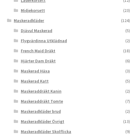
Läderkorsett
(12)
Midjekorsett
(23)
Maskeradkläder
(124)
Djävul Maskerad
(5)
Flygvärdinna Utklädnad
(2)
French Maid Dräkt
(18)
Hjärter Dam Dräkt
(6)
Maskerad Häxa
(3)
Maskerad Katt
(5)
Maskeraddräkt Kanin
(2)
Maskeraddräkt Tomte
(7)
Maskeradkläder brud
(2)
Maskeradkläder Övrigt
(13)
Maskeradkläder Skolflicka
(9)