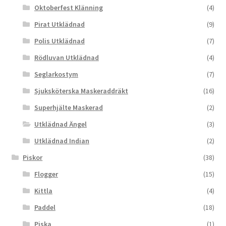
Oktoberfest Klänning
(4)
Pirat Utklädnad
(9)
Polis Utklädnad
(7)
Rödluvan Utklädnad
(4)
Seglarkostym
(7)
Sjuksköterska Maskeraddräkt
(16)
Superhjälte Maskerad
(2)
Utklädnad Ängel
(3)
Utklädnad Indian
(2)
Piskor
(38)
Flogger
(15)
Kittla
(4)
Paddel
(18)
Piska
(1)