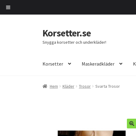
Korsetter.se
Hoppa
Hoppa
till
till
Snygga korsetter och underkläder!
navigering
innehåll
Korsetter
Maskeradkläder
K
Hem
Kläder
Trosor
Svarta Trosor