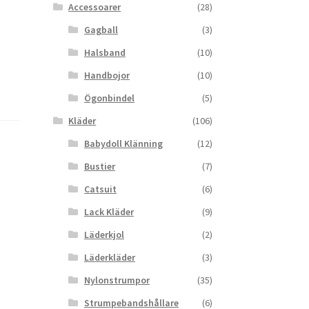
Accessoarer
(28)
Gagball
(3)
Halsband
(10)
Handbojor
(10)
Ögonbindel
(5)
Kläder
(106)
Babydoll Klänning
(12)
Bustier
(7)
Catsuit
(6)
Lack Kläder
(9)
Läderkjol
(2)
Läderkläder
(3)
Nylonstrumpor
(35)
Strumpebandshållare
(6)