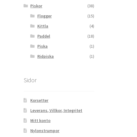
Piskor
(38)
Flogger
(15)
Kittla
(4)
Paddel
(18)
Piska
(1)
Ridpiska
(1)
Sidor
Korsetter
Leverans, Villkor, Integritet
Mitt konto
Nylonstrumpor