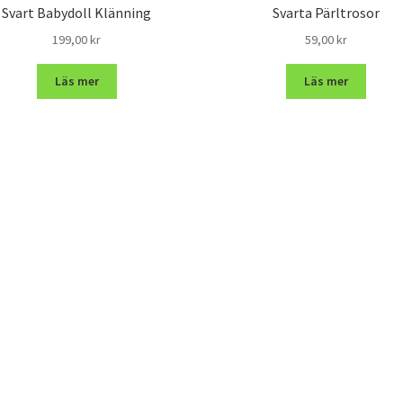
Svart Babydoll Klänning
Svarta Pärltrosor
199,00
kr
59,00
kr
Läs mer
Läs mer