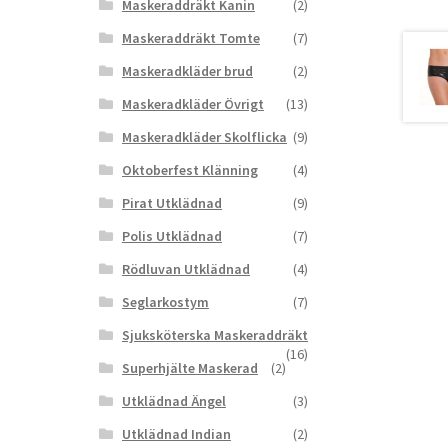
Maskeraddräkt Kanin
(2)
Maskeraddräkt Tomte
(7)
Maskeradkläder brud
(2)
Maskeradkläder Övrigt
(13)
Maskeradkläder Skolflicka
(9)
Oktoberfest Klänning
(4)
Pirat Utklädnad
(9)
Polis Utklädnad
(7)
Rödluvan Utklädnad
(4)
Seglarkostym
(7)
Sjuksköterska Maskeraddräkt
(16)
Superhjälte Maskerad
(2)
Utklädnad Ängel
(3)
Utklädnad Indian
(2)