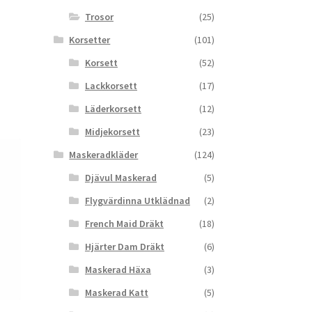
Trosor
(25)
Korsetter
(101)
Korsett
(52)
Lackkorsett
(17)
Läderkorsett
(12)
Midjekorsett
(23)
Maskeradkläder
(124)
Djävul Maskerad
(5)
Flygvärdinna Utklädnad
(2)
French Maid Dräkt
(18)
Hjärter Dam Dräkt
(6)
Maskerad Häxa
(3)
Maskerad Katt
(5)