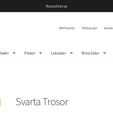
Korsetter.se
Mitt konto
Till kassan
Varuk
läder
Piskor
Leksaker
Mina Sidor
Svarta Trosor