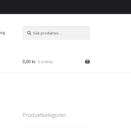
Sök
Sök
org
efter:
0,00
kr
0 artiklar
Produktkategorier