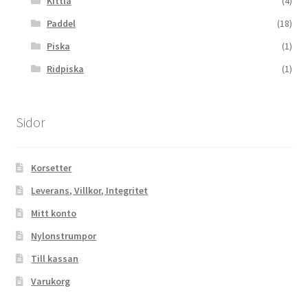
Kittla
(4)
Paddel
(18)
Piska
(1)
Ridpiska
(1)
Sidor
Korsetter
Leverans, Villkor, Integritet
Mitt konto
Nylonstrumpor
Till kassan
Varukorg