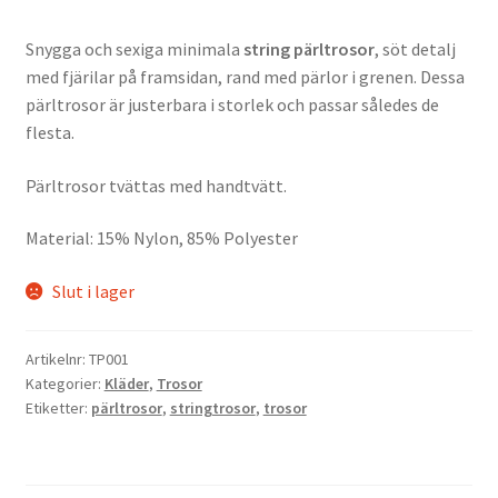
Snygga och sexiga minimala
string pärltrosor
, söt detalj
med fjärilar på framsidan, rand med pärlor i grenen. Dessa
pärltrosor är justerbara i storlek och passar således de
flesta.
Pärltrosor tvättas med handtvätt.
Material: 15% Nylon, 85% Polyester
Slut i lager
Artikelnr:
TP001
Kategorier:
Kläder
,
Trosor
Etiketter:
pärltrosor
,
stringtrosor
,
trosor