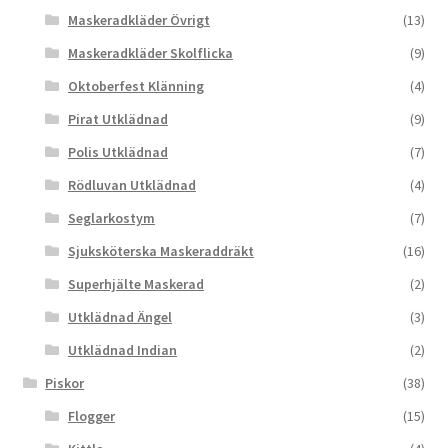
Maskeradkläder Övrigt
(13)
Maskeradkläder Skolflicka
(9)
Oktoberfest Klänning
(4)
Pirat Utklädnad
(9)
Polis Utklädnad
(7)
Rödluvan Utklädnad
(4)
Seglarkostym
(7)
Sjuksköterska Maskeraddräkt
(16)
Superhjälte Maskerad
(2)
Utklädnad Ängel
(3)
Utklädnad Indian
(2)
Piskor
(38)
Flogger
(15)