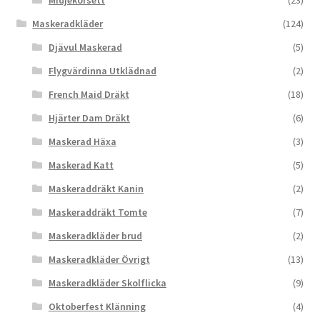
Maskeradkläder
(124)
Djävul Maskerad
(5)
Flygvärdinna Utklädnad
(2)
French Maid Dräkt
(18)
Hjärter Dam Dräkt
(6)
Maskerad Häxa
(3)
Maskerad Katt
(5)
Maskeraddräkt Kanin
(2)
Maskeraddräkt Tomte
(7)
Maskeradkläder brud
(2)
Maskeradkläder Övrigt
(13)
Maskeradkläder Skolflicka
(9)
Oktoberfest Klänning
(4)