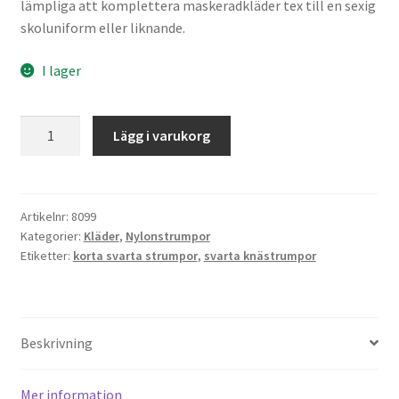
lämpliga att komplettera maskeradkläder tex till en sexig
skoluniform eller liknande.
I lager
Svarta
Lägg i varukorg
Knästrumpor
mängd
Artikelnr:
8099
Kategorier:
Kläder
,
Nylonstrumpor
Etiketter:
korta svarta strumpor
,
svarta knästrumpor
Beskrivning
Mer information