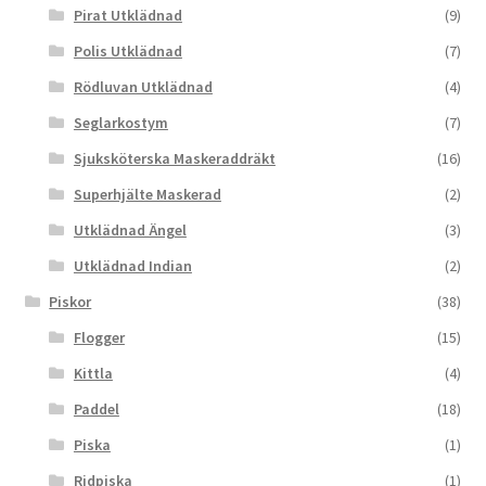
Pirat Utklädnad
(9)
Polis Utklädnad
(7)
Rödluvan Utklädnad
(4)
Seglarkostym
(7)
Sjuksköterska Maskeraddräkt
(16)
Superhjälte Maskerad
(2)
Utklädnad Ängel
(3)
Utklädnad Indian
(2)
Piskor
(38)
Flogger
(15)
Kittla
(4)
Paddel
(18)
Piska
(1)
Ridpiska
(1)