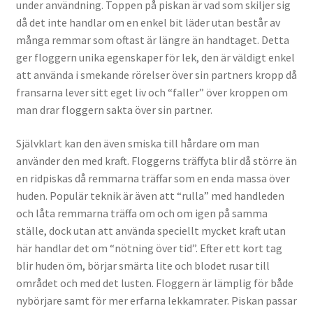
under användning. Toppen på piskan är vad som skiljer sig
då det inte handlar om en enkel bit läder utan består av
många remmar som oftast är längre än handtaget. Detta
ger floggern unika egenskaper för lek, den är väldigt enkel
att använda i smekande rörelser över sin partners kropp då
fransarna lever sitt eget liv och “faller” över kroppen om
man drar floggern sakta över sin partner.
Självklart kan den även smiska till hårdare om man
använder den med kraft. Floggerns träffyta blir då större än
en ridpiskas då remmarna träffar som en enda massa över
huden. Populär teknik är även att “rulla” med handleden
och låta remmarna träffa om och om igen på samma
ställe, dock utan att använda speciellt mycket kraft utan
här handlar det om “nötning över tid”. Efter ett kort tag
blir huden öm, börjar smärta lite och blodet rusar till
området och med det lusten. Floggern är lämplig för både
nybörjare samt för mer erfarna lekkamrater. Piskan passar