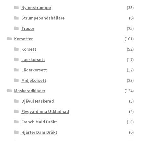
Nylonstrumpor
(35)
Strumpebandshållare
(6)
Trosor
(25)
Korsetter
(101)
Korsett
(52)
Lackkorsett
(17)
Läderkorsett
(12)
Midjekorsett
(23)
Maskeradkläder
(124)
Djävul Maskerad
(5)
Flygvärdinna Utklädnad
(2)
French Maid Dräkt
(18)
Hjärter Dam Dräkt
(6)