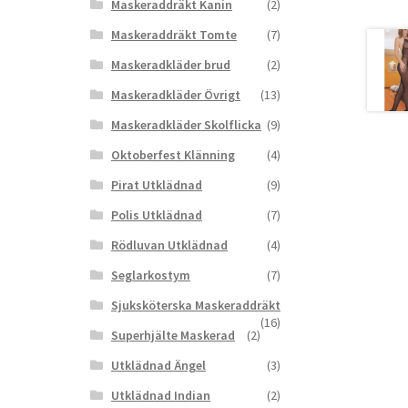
Maskeraddräkt Kanin
(2)
Maskeraddräkt Tomte
(7)
Maskeradkläder brud
(2)
Maskeradkläder Övrigt
(13)
Maskeradkläder Skolflicka
(9)
Oktoberfest Klänning
(4)
Pirat Utklädnad
(9)
Polis Utklädnad
(7)
Rödluvan Utklädnad
(4)
Seglarkostym
(7)
Sjuksköterska Maskeraddräkt
(16)
Superhjälte Maskerad
(2)
Utklädnad Ängel
(3)
Utklädnad Indian
(2)