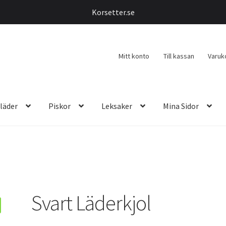
Korsetter.se
Mitt konto
Till kassan
Varuk
läder
Piskor
Leksaker
Mina Sidor
Svart Läderkjol