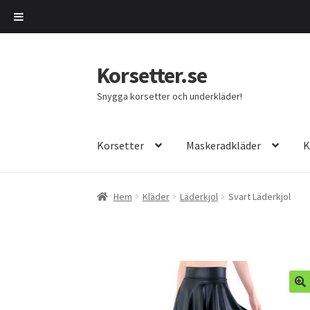
Korsetter.se
Hoppa
Hoppa
till
till
Snygga korsetter och underkläder!
navigering
innehåll
Korsetter
Maskeradkläder
K
Hem
Kläder
Läderkjol
Svart Läderkjol