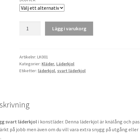
Svart
Lägg i varukorg
Läderkjol
mängd
Artikelnr:
LK001
Kategorier:
Kläder
,
Läderkjol
Etiketter:
läderkjol
,
svart läderkjol
skrivning
g svart läderkjol
i konstläder. Denna läderkjol är knälång och pas
rkt på jobb men även om du vill vara extra snygg på utgång eller
.