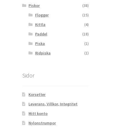
Piskor
(38)
Flogger
(15)
Kittla
(4)
Paddel
(18)
Piska
(1)
Ridpiska
(1)
Sidor
Korsetter
Leverans, Villkor, Integritet
Mitt konto
Nylonstrumpor