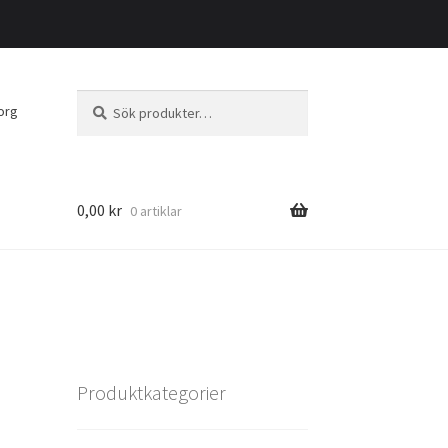
Sök
Sök
org
efter:
0,00
kr
0 artiklar
Produktkategorier