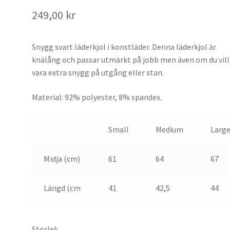
249,00
kr
Snygg svart läderkjol i konstläder. Denna läderkjol är
knälång och passar utmärkt på jobb men även om du vill
vara extra snygg på utgång eller stan.
Material: 92% polyester, 8% spandex.
Small
Medium
Larg
Midja (cm)
61
64
67
Längd (cm
41
42,5
44
Storlek