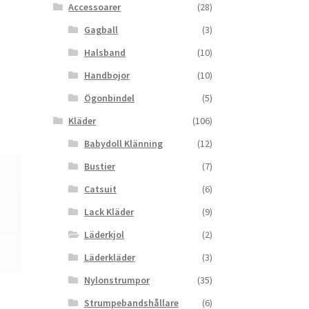
Accessoarer
(28)
Gagball
(3)
Halsband
(10)
Handbojor
(10)
Ögonbindel
(5)
Kläder
(106)
Babydoll Klänning
(12)
Bustier
(7)
e
Catsuit
(6)
Lack Kläder
(9)
Läderkjol
(2)
Läderkläder
(3)
Nylonstrumpor
(35)
Strumpebandshållare
(6)