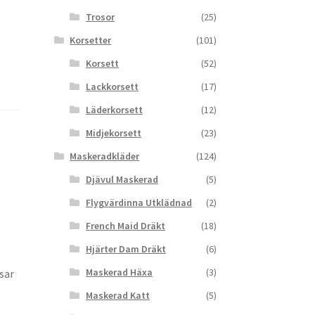
Trosor
(25)
Korsetter
(101)
Korsett
(52)
Lackkorsett
(17)
Läderkorsett
(12)
Midjekorsett
(23)
Maskeradkläder
(124)
Djävul Maskerad
(5)
Flygvärdinna Utklädnad
(2)
French Maid Dräkt
(18)
Hjärter Dam Dräkt
(6)
Maskerad Häxa
(3)
sar
Maskerad Katt
(5)