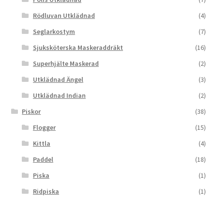
Rödluvan Utklädnad
(4)
Seglarkostym
(7)
Sjuksköterska Maskeraddräkt
(16)
Superhjälte Maskerad
(2)
Utklädnad Ängel
(3)
Utklädnad Indian
(2)
Piskor
(38)
Flogger
(15)
Kittla
(4)
Paddel
(18)
Piska
(1)
Ridpiska
(1)