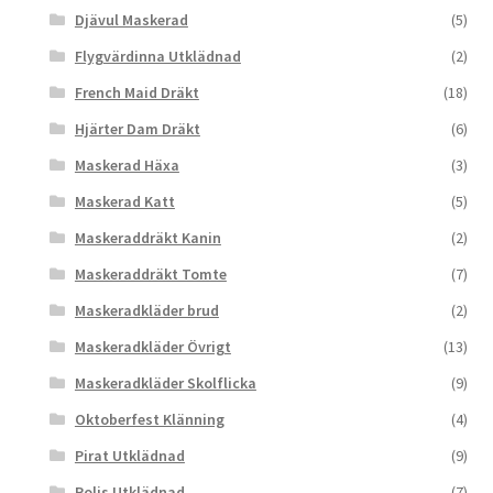
Djävul Maskerad
(5)
Flygvärdinna Utklädnad
(2)
French Maid Dräkt
(18)
Hjärter Dam Dräkt
(6)
Maskerad Häxa
(3)
Maskerad Katt
(5)
Maskeraddräkt Kanin
(2)
Maskeraddräkt Tomte
(7)
Maskeradkläder brud
(2)
Maskeradkläder Övrigt
(13)
Maskeradkläder Skolflicka
(9)
Oktoberfest Klänning
(4)
Pirat Utklädnad
(9)
Polis Utklädnad
(7)