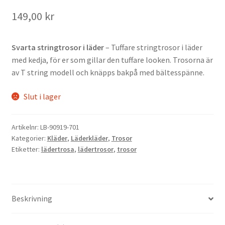
149,00
kr
Svarta stringtrosor i läder
– Tuffare stringtrosor i läder
med kedja, för er som gillar den tuffare looken. Trosorna är
av T string modell och knäpps bakpå med bältesspänne.
Slut i lager
Artikelnr:
LB-90919-701
Kategorier:
Kläder
,
Läderkläder
,
Trosor
Etiketter:
lädertrosa
,
lädertrosor
,
trosor
Beskrivning