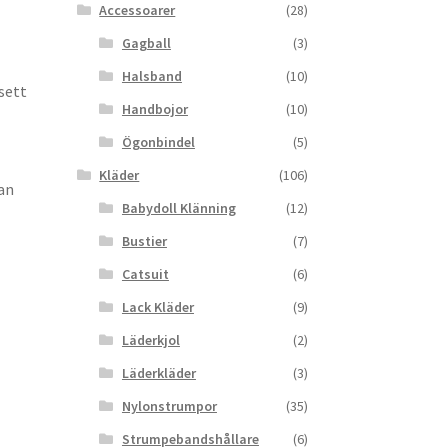
Accessoarer
(28)
Gagball
(3)
Halsband
(10)
sett
Handbojor
(10)
Ögonbindel
(5)
Kläder
(106)
an
Babydoll Klänning
(12)
Bustier
(7)
Catsuit
(6)
Lack Kläder
(9)
Läderkjol
(2)
Läderkläder
(3)
Nylonstrumpor
(35)
Strumpebandshållare
(6)