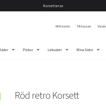
Korsetter.se
Mitt konto
Till kassan
Varuk
läder
Piskor
Leksaker
Mina Sidor
Röd retro Korsett