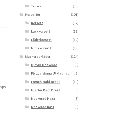
Trosor
(25)
Korsetter
(101)
Korsett
(52)
Lackkorsett
(17)
Läderkorsett
(12)
Midjekorsett
(23)
Maskeradkläder
(124)
Djävul Maskerad
(5)
Flygvärdinna Utklädnad
(2)
French Maid Dräkt
(18)
äpps
Hjärter Dam Dräkt
(6)
Maskerad Häxa
(3)
Maskerad Katt
(5)