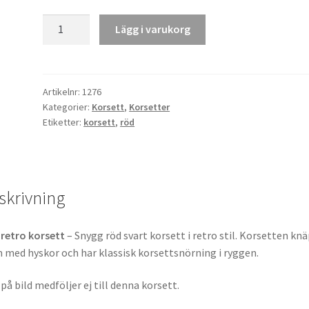
Röd
Lägg i varukorg
retro
Korsett
mängd
Artikelnr:
1276
Kategorier:
Korsett
,
Korsetter
Etiketter:
korsett
,
röd
skrivning
retro korsett
– Snygg röd svart korsett i retro stil. Korsetten kn
 med hyskor och har klassisk korsettsnörning i ryggen.
 på bild medföljer ej till denna korsett.