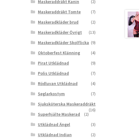
Maskeraddräkt Kanin
(2)
Maskeraddräkt Tomte
(7)
Maskeradkläder brud
(2)
Maskeradkläder Övrigt
(13)
Maskeradkläder Skolflicka
(9)
Oktoberfest Klänning
(4)
Pirat Utklädnad
(9)
Polis Utklädnad
(7)
Rödluvan Utklädnad
(4)
Seglarkostym
(7)
Sjuksköterska Maskeraddräkt
(16)
Superhjälte Maskerad
(2)
Utklädnad Ängel
(3)
Utklädnad Indian
(2)