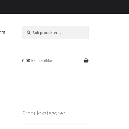
Sök
Sök
org
efter:
0,00
kr
0 artiklar
Produktkategorier