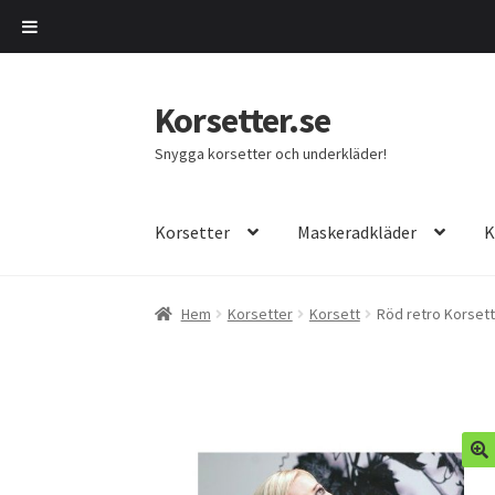
Korsetter.se
Hoppa
Hoppa
till
till
Snygga korsetter och underkläder!
navigering
innehåll
Korsetter
Maskeradkläder
K
Hem
Korsetter
Korsett
Röd retro Korsett