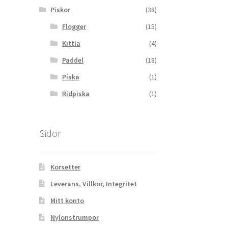
Piskor
(38)
Flogger
(15)
Kittla
(4)
Paddel
(18)
Piska
(1)
Ridpiska
(1)
Sidor
Korsetter
Leverans, Villkor, Integritet
Mitt konto
Nylonstrumpor