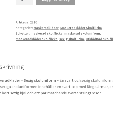
skoluniform
mängd
Artikelnr:
2810
Kategorier:
Maskeradkläder
,
Maskeradkläder Skolflicka
Etiketter:
maskerad skolflicka
,
maskerad skoluniform
,
maskeradkläder skolflicka
,
sexig skolflicka
,
utklädnad skolfl
skrivning
eradkläder – Sexig skoluniform
– En svart och sexig skoluniform
sexiga skoluniformen innehåller en svart top med långa ärmar, e
t kort sexig kjol och ett par matchande svarta stringtrosor.