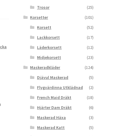
Trosor
(25)
Korsetter
(101)
Korsett
(52)
Lackkorsett
(17)
icka
Läderkorsett
(12)
Midjekorsett
(23)
Maskeradkläder
(124)
Djävul Maskerad
(5)
Flygvärdinna Utklädnad
(2)
.
French Maid Dräkt
(18)
n
Hjärter Dam Dräkt
(6)
Maskerad Häxa
(3)
Maskerad Katt
(5)