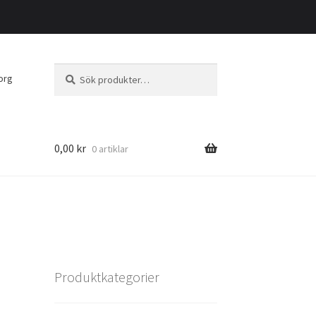
Sök
Sök
org
efter:
0,00
kr
0 artiklar
Produktkategorier