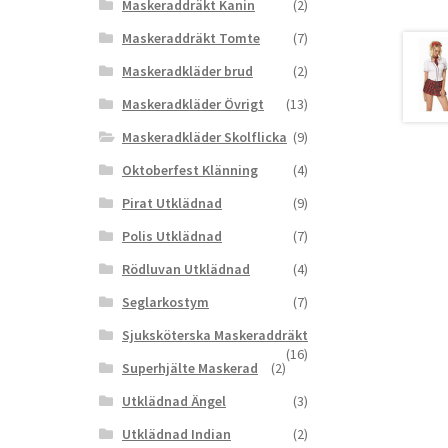
Maskeraddräkt Kanin
(2)
Maskeraddräkt Tomte
(7)
Maskeradkläder brud
(2)
Maskeradkläder Övrigt
(13)
Maskeradkläder Skolflicka
(9)
Oktoberfest Klänning
(4)
Pirat Utklädnad
(9)
Polis Utklädnad
(7)
Rödluvan Utklädnad
(4)
Seglarkostym
(7)
Sjuksköterska Maskeraddräkt
(16)
Superhjälte Maskerad
(2)
Utklädnad Ängel
(3)
Utklädnad Indian
(2)