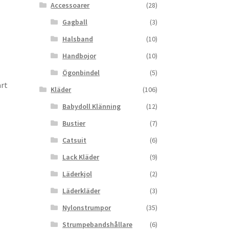
Accessoarer
(28)
Gagball
(3)
Halsband
(10)
Handbojor
(10)
Ögonbindel
(5)
art
Kläder
(106)
Babydoll Klänning
(12)
Bustier
(7)
Catsuit
(6)
Lack Kläder
(9)
Läderkjol
(2)
Läderkläder
(3)
Nylonstrumpor
(35)
Strumpebandshållare
(6)