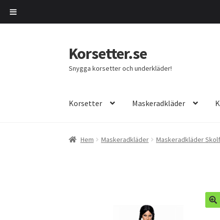
Korsetter.se
Hoppa
Hoppa
till
till
Snygga korsetter och underkläder!
navigering
innehåll
Korsetter
Maskeradkläder
K
Hem
Maskeradkläder
Maskeradkläder Skolf