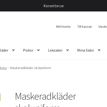
Korsetter.se
Mitt konto
Till kassan
Varuk
läder
Piskor
Leksaker
Mina Sidor
licka
Maskeradkläder skoluniform
Maskeradkläder