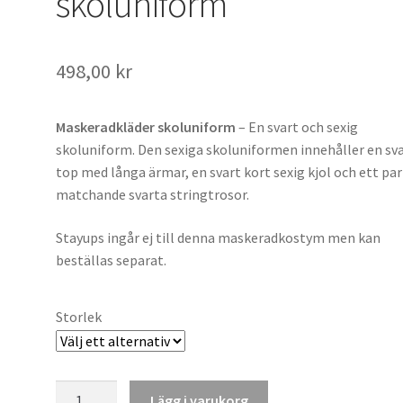
skoluniform
498,00
kr
Maskeradkläder skoluniform
– En svart och sexig
skoluniform. Den sexiga skoluniformen innehåller en sv
top med långa ärmar, en svart kort sexig kjol och ett par
matchande svarta stringtrosor.
Stayups ingår ej till denna maskeradkostym men kan
beställas separat.
Storlek
Maskeradkläder
Lägg i varukorg