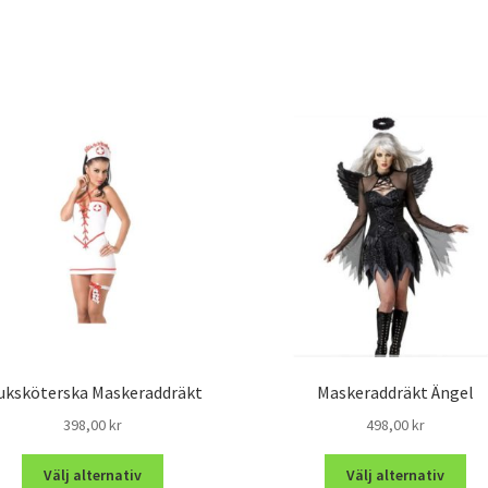
uksköterska Maskeraddräkt
Maskeraddräkt Ängel
398,00
kr
498,00
kr
Välj alternativ
Välj alternativ