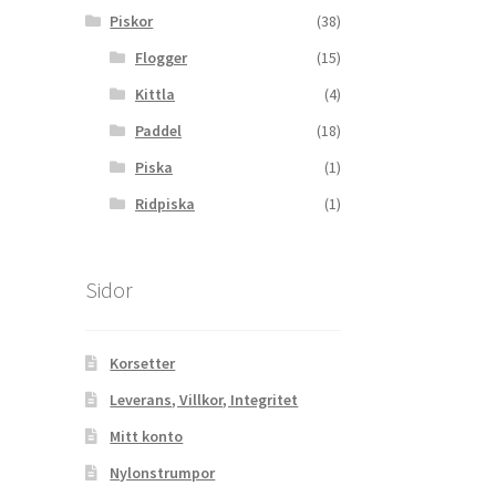
Piskor
(38)
Flogger
(15)
Kittla
(4)
Paddel
(18)
Piska
(1)
Ridpiska
(1)
Sidor
Korsetter
Leverans, Villkor, Integritet
Mitt konto
Nylonstrumpor