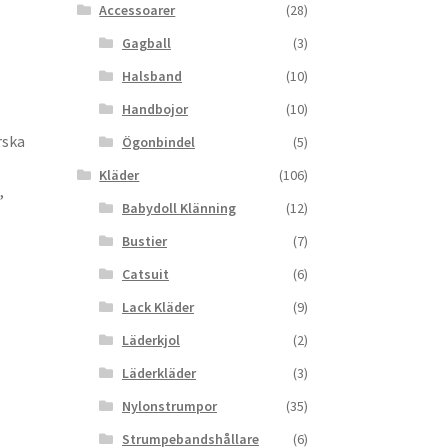
Accessoarer
(28)
Gagball
(3)
Halsband
(10)
Handbojor
(10)
rska
Ögonbindel
(5)
Kläder
(106)
,
Babydoll Klänning
(12)
Bustier
(7)
Catsuit
(6)
Lack Kläder
(9)
Läderkjol
(2)
Läderkläder
(3)
Nylonstrumpor
(35)
Strumpebandshållare
(6)