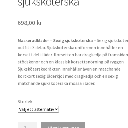
sjuksköterska
698,00
kr
Maskeradkläder – Sexig sjuksköterska
– Sexig sjuksköte
outfit i 3 delar. Sjuksköterska uniformen innehåller en
korsett del i läder. Korsetten har dragkedja på framsidan
stödskenor och en klassisk korsettsnörning på ryggen.
Sjuksköterskedräkten innehåller även en matchande
kortkort sexig läderkjol med dragkedja och en sexig
matchande sjuksköterska mössa i läder.
Storlek
Maskeradkläder
Lägg i varukorg