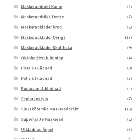
Maskeraddräkt Kanin
(2)
Maskeraddräkt Tomte
(7)
Maskeradkläder brud
(2)
Maskeradkläder Övrigt
(13)
Maskeradkläder Skolflicka
(9)
Oktoberfest Klänning
(4)
Pirat Utklädnad
(9)
Polis Utklädnad
(7)
Rödluvan Utklädnad
(4)
Seglarkostym
(7)
Sjuksköterska Maskeraddräkt
(16)
Superhjälte Maskerad
(2)
Utklädnad Ängel
(3)