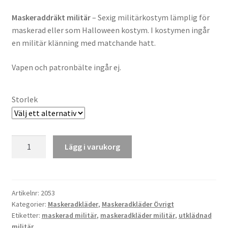
Maskeraddräkt militär
– Sexig militärkostym lämplig för
maskerad eller som Halloween kostym. I kostymen ingår
en militär klänning med matchande hatt.
Vapen och patronbälte ingår ej.
Storlek
Maskeradkläder
Lägg i varukorg
Militär
mängd
Artikelnr:
2053
Kategorier:
Maskeradkläder
,
Maskeradkläder Övrigt
Etiketter:
maskerad militär
,
maskeradkläder militär
,
utklädnad
militär