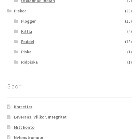
Utklädnad Indian
(2)
Piskor
(38)
Flogger
(15)
Kittla
(4)
Paddel
(18)
Piska
(1)
Ridpiska
(1)
Sidor
Korsetter
Leverans, Villkor, Integritet
Mitt konto
Nylonstrumpor