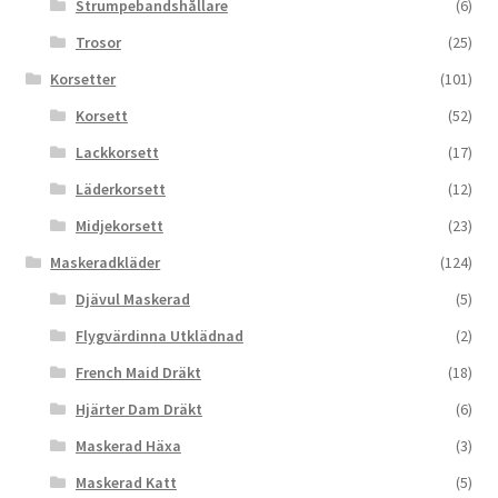
Strumpebandshållare
(6)
Trosor
(25)
Korsetter
(101)
Korsett
(52)
Lackkorsett
(17)
Läderkorsett
(12)
Midjekorsett
(23)
Maskeradkläder
(124)
Djävul Maskerad
(5)
Flygvärdinna Utklädnad
(2)
French Maid Dräkt
(18)
Hjärter Dam Dräkt
(6)
Maskerad Häxa
(3)
Maskerad Katt
(5)