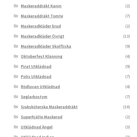
Maskeraddräkt Kanin
(2)
Maskeraddräkt Tomte
(7)
Maskeradkläder brud
(2)
Maskeradkläder Övrigt
(13)
Maskeradkläder Skolflicka
(9)
Oktoberfest Klänning
(4)
Pirat Utklädnad
(9)
Polis Utklädnad
(7)
Rödluvan Utklädnad
(4)
Seglarkostym
(7)
Sjuksköterska Maskeraddräkt
(16)
Superhjälte Maskerad
(2)
Utklädnad Ängel
(3)
Utklädnad Indian
(2)