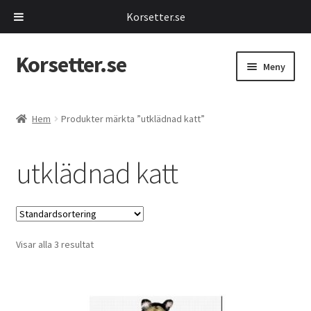
Korsetter.se
Korsetter.se
Hoppa
Hoppa
Meny
till
till
navigering
innehåll
Expand
Korsetter
underm
Hem
Produkter märkta ”utklädnad katt”
Expand
Maskeradkläder
underm
utklädnad katt
Expand
Kläder
underm
Expand
Piskor
underm
Expand
Visar alla 3 resultat
Leksaker
underm
Expand
Mina Sidor
underm