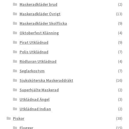
Maskeradkläder brud
(2)
Maskeradkläder Övrigt
(13)
Maskeradkläder Skolflicka
(9)
Oktoberfest Klänning
(4)
Pirat Utklädnad
(9)
Polis Utklädnad
(7)
Rödluvan Utklädnad
(4)
Seglarkostym
(7)
Sjuksköterska Maskeraddräkt
(16)
Superhjälte Maskerad
(2)
Utklädnad Ängel
(3)
Utklädnad Indian
(2)
Piskor
(38)
Flogger
(15)