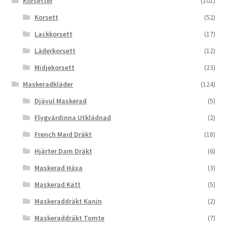
Korsetter
(101)
Korsett
(52)
Lackkorsett
(17)
Läderkorsett
(12)
Midjekorsett
(23)
Maskeradkläder
(124)
Djävul Maskerad
(5)
Flygvärdinna Utklädnad
(2)
French Maid Dräkt
(18)
Hjärter Dam Dräkt
(6)
Maskerad Häxa
(3)
Maskerad Katt
(5)
Maskeraddräkt Kanin
(2)
Maskeraddräkt Tomte
(7)