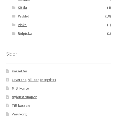
Kittla
(4)
Paddel
(18)
Piska
(1)
Ridpiska
(1)
Sidor
Korsetter
Leverans, Villkor, Integritet
Mitt konto
Nylonstrumpor
Till kassan
Varukorg