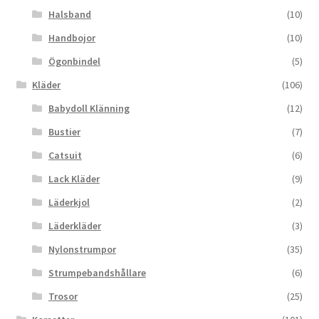
Halsband
(10)
Handbojor
(10)
Ögonbindel
(5)
Kläder
(106)
Babydoll Klänning
(12)
Bustier
(7)
Catsuit
(6)
Lack Kläder
(9)
Läderkjol
(2)
Läderkläder
(3)
Nylonstrumpor
(35)
Strumpebandshållare
(6)
Trosor
(25)