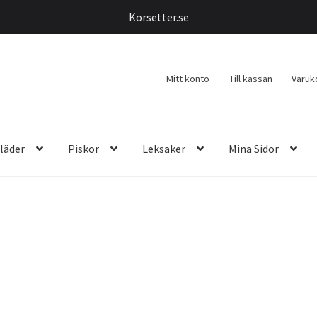
Korsetter.se
Mitt konto
Till kassan
Varuk
läder
Piskor
Leksaker
Mina Sidor