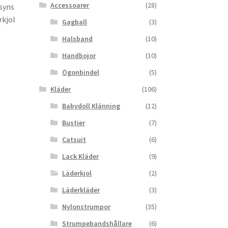
Accessoarer
(28)
 syns
rkjol
Gagball
(3)
Halsband
(10)
Handbojor
(10)
Ögonbindel
(5)
Kläder
(106)
Babydoll Klänning
(12)
Bustier
(7)
Catsuit
(6)
Lack Kläder
(9)
Läderkjol
(2)
Läderkläder
(3)
Nylonstrumpor
(35)
Strumpebandshållare
(6)