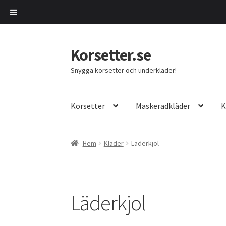
Korsetter.se
Hoppa
Hoppa
till
till
Snygga korsetter och underkläder!
navigering
innehåll
Korsetter
Maskeradkläder
K
Hem
Kläder
Läderkjol
Läderkjol