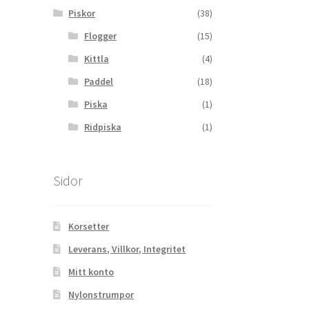
Piskor
(38)
Flogger
(15)
Kittla
(4)
Paddel
(18)
Piska
(1)
Ridpiska
(1)
Sidor
Korsetter
Leverans, Villkor, Integritet
Mitt konto
Nylonstrumpor