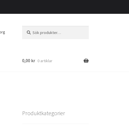
Sök
Sök
org
efter:
0,00
kr
0 artiklar
Produktkategorier