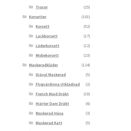
Trosor
(25)
Korsetter
(101)
Korsett
(52)
Lackkorsett
(17)
Läderkorsett
(12)
Midjekorsett
(23)
Maskeradkläder
(124)
Djävul Maskerad
(5)
Flygvärdinna Utklädnad
(2)
French Maid Dräkt
(18)
Hjärter Dam Dräkt
(6)
Maskerad Häxa
(3)
Maskerad Katt
(5)