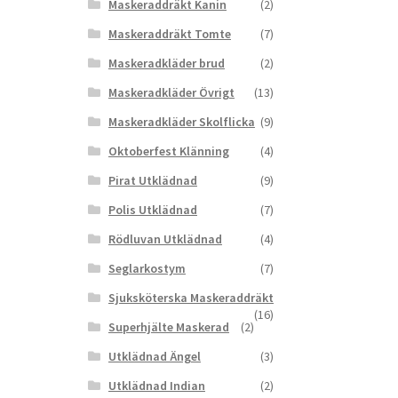
Maskeraddräkt Kanin
(2)
Maskeraddräkt Tomte
(7)
Maskeradkläder brud
(2)
Maskeradkläder Övrigt
(13)
Maskeradkläder Skolflicka
(9)
Oktoberfest Klänning
(4)
Pirat Utklädnad
(9)
Polis Utklädnad
(7)
Rödluvan Utklädnad
(4)
Seglarkostym
(7)
Sjuksköterska Maskeraddräkt
(16)
Superhjälte Maskerad
(2)
Utklädnad Ängel
(3)
Utklädnad Indian
(2)