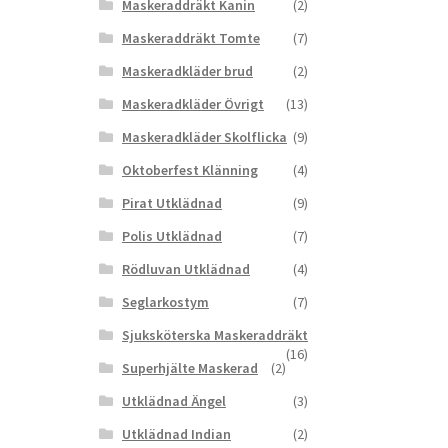
Maskeraddräkt Kanin
(2)
Maskeraddräkt Tomte
(7)
Maskeradkläder brud
(2)
Maskeradkläder Övrigt
(13)
Maskeradkläder Skolflicka
(9)
Oktoberfest Klänning
(4)
Pirat Utklädnad
(9)
Polis Utklädnad
(7)
Rödluvan Utklädnad
(4)
Seglarkostym
(7)
Sjuksköterska Maskeraddräkt
(16)
Superhjälte Maskerad
(2)
Utklädnad Ängel
(3)
Utklädnad Indian
(2)