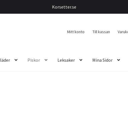
Korsetter.se
Mitt konto
Till kassan
Varuk
läder
Piskor
Leksaker
Mina Sidor