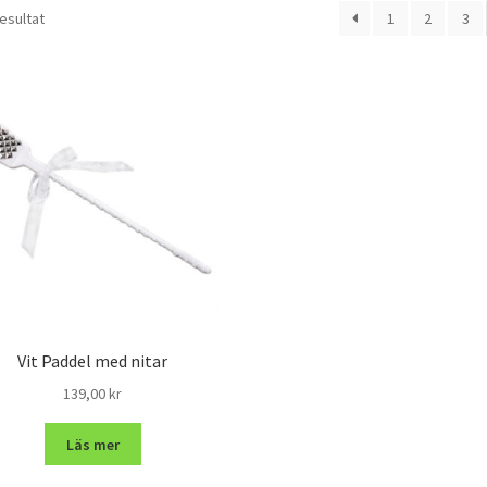
resultat
1
2
3
Vit Paddel med nitar
139,00
kr
Läs mer