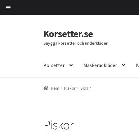
Korsetter.se
Hoppa
Hoppa
till
till
Snygga korsetter och underkläder!
navigering
innehåll
Korsetter
Maskeradkläder
K
Hem
Piskor
Sida 4
Piskor