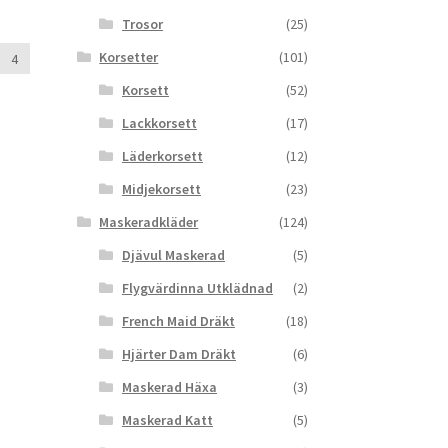
Trosor
(25)
Korsetter
(101)
4
Korsett
(52)
Lackkorsett
(17)
Läderkorsett
(12)
Midjekorsett
(23)
Maskeradkläder
(124)
Djävul Maskerad
(5)
Flygvärdinna Utklädnad
(2)
French Maid Dräkt
(18)
Hjärter Dam Dräkt
(6)
Maskerad Häxa
(3)
Maskerad Katt
(5)