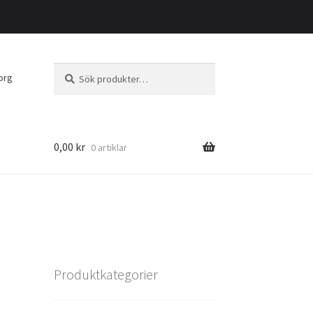
Sök
Sök
org
efter:
0,00
kr
0 artiklar
Produktkategorier