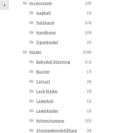
Accessoarer
(28)
4
Gagball
(3)
Halsband
(10)
Handbojor
(10)
Ögonbindel
(5)
Kläder
(106)
Babydoll Klänning
(12)
Bustier
(7)
Catsuit
(6)
Lack Kläder
(9)
Läderkjol
(2)
Läderkläder
(3)
Nylonstrumpor
(35)
Strumpebandshållare
(6)