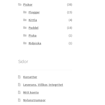
Piskor
(38)
Flogger
(15)
Kittla
(4)
Paddel
(18)
Piska
(1)
Ridpiska
(1)
Sidor
Korsetter
Leverans, Villkor, Integritet
Mitt konto
Nylonstrumpor